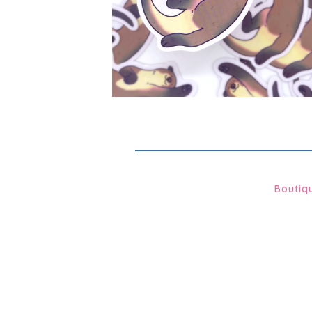
€
2.00
Boutiq