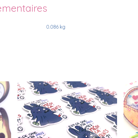
émentaires
0.086 kg
Sticker Est-ce Que J’ai Pris
Mes Médicaments ?