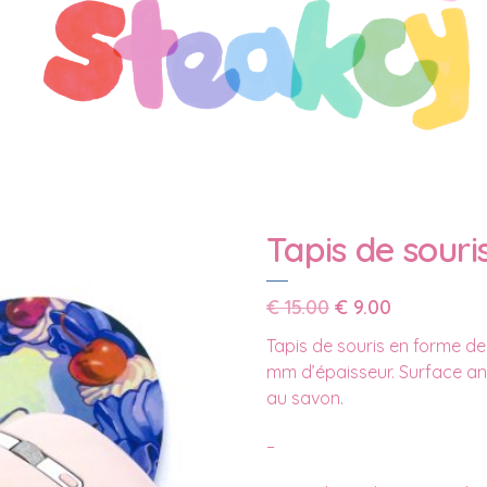
Tapis de sour
Le
Le
€
15.00
€
9.00
prix
prix
Tapis de souris en forme de
initial
actuel
mm d’épaisseur. Surface ant
était :
est :
au savon.
€ 15.00.
€ 9.00.
–