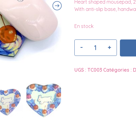
Heart shaped mousepad, 23
With anti-slip base, handw
En stock
Quantité
UGS :
TC003
Catégories :
D