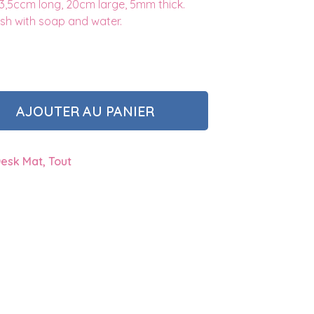
,5ccm long, 20cm large, 5mm thick.
ash with soap and water.
AJOUTER AU PANIER
esk Mat
,
Tout